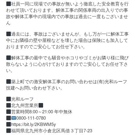
社員一同に現場での事故が無いよう徹底した安全教育を行
わせて頂いております。解体工事の関係車両の出入りでの事
故や解体工事中の現場内での事故は過去に一度もございませ
ん
過去には、事故はございませんが、もし万が一に解体工事
中にお隣様の壁や屋根などを壊した場合は保険にも加入して
おりますのでご安心してお任せ下さい。
解体工事の最中でも騒音やホコリやゴミがお隣り様に飛び
散らないように心がけておりますのでご安心してお任せ下さ
い。
築上町での激安解体工事のお問い合わせは(有)光和ルーフ
技建へお問い合わせ下さい。
光和ルーフ
北九州営業所
営業時間8:00～21:00 年中無休
0800-111-0780
https://bit.ly/2KBWM5y
福岡県北九州市小倉北区馬借３丁目7-23