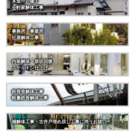
木造一戸建て
一軒家解体工事
事務所・事業所
社屋解体工事
内装解体・原状回復
スケルトン仕上げ
鉄骨造解体工事
軽量鉄骨解体工事
補解体工事・古井戸埋め戻し工事に伴うお祓い