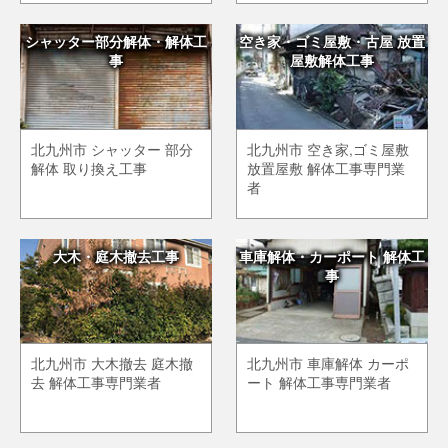
シャッター部分解体・解体工
空き家・ゴミ屋敷・古屋 放置
事
屋敷解体工事
北九州市 シャッター 部分
北九州市 空き家,ゴミ屋敷
解体 取り換え工事
放置屋敷 解体工事専門業
者
大木・庭木撤去工事
車庫解体・カーポート 解体工
事
北九州市 大木撤去 庭木撤
北九州市 車庫解体 カーポ
去 解体工事専門業者
ート 解体工事専門業者