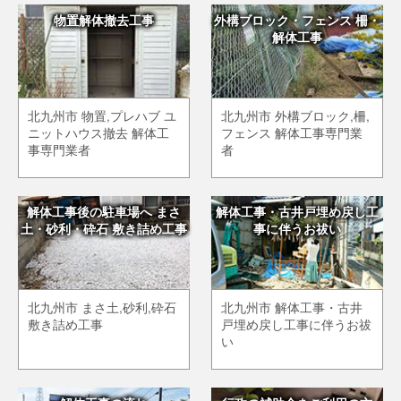
物置解体撤去工事
外構ブロック・フェンス 柵・
解体工事
北九州市 物置,プレハブ ユ
北九州市 外構ブロック,柵,
ニットハウス撤去 解体工
フェンス 解体工事専門業
事専門業者
者
解体工事後の駐車場へ まさ
解体工事・古井戸埋め戻し工
土・砂利・砕石 敷き詰め工事
事に伴うお祓い
北九州市 まさ土,砂利,砕石
北九州市 解体工事・古井
敷き詰め工事
戸埋め戻し工事に伴うお祓
い