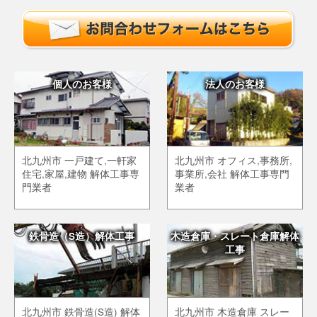
個人のお客様
法人のお客様
北九州市 一戸建て,一軒家
北九州市 オフィス,事務所,
住宅,家屋,建物 解体工事専
事業所,会社 解体工事専門
門業者
業者
鉄骨造（S造）解体工事
木造倉庫・スレート倉庫解体
工事
北九州市 鉄骨造(S造) 解体
北九州市 木造倉庫 スレー