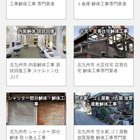
工事解体工事 専門業者
ト倉庫 解体工事専門業者
内装解体 現状回復
火災・災害住宅解体工事
北九州市 内装解体工事 原
北九州市 火災住宅 災害住
状回復工事 スケルトン仕
宅 解体工事専門業者
上げ
シャッター部分解体・解体工
空き家・ゴミ屋敷・古屋 放置
事
屋敷解体工事
北九州市 シャッター 部分
北九州市 空き家,ゴミ屋敷
解体 取り換え工事
放置屋敷 解体工事専門業