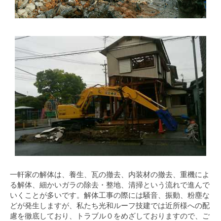
一軒家の解体は、養生、瓦の撤去、内装材の撤去、重機によ
る解体、細かいガラの除去・整地、清掃という流れで進んで
いくことが多いです。解体工事の際には騒音、振動、粉塵な
どが発生しますが、私たち光和ルーフ技建では近所様への配
慮を徹底しており、トラブル０をめざしておりますので、ご