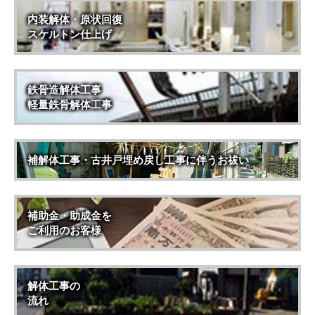
内装解体・原状回復
スケルトン仕上げ
鉄骨造解体工事
軽量鉄骨解体工事
補解体工事・古井戸埋め戻し工事に伴うお祓い
補助金・助成金を
ご利用のお客様
解体工事の
流れ