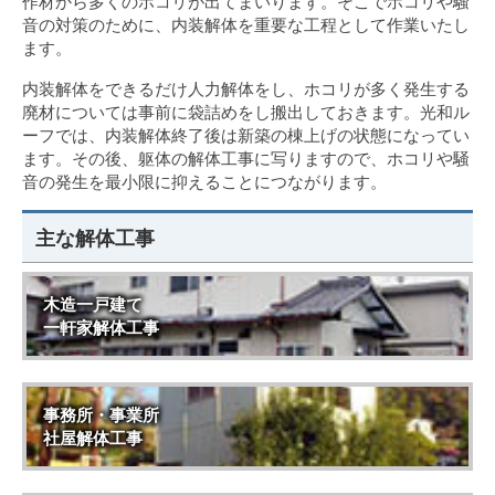
作材から多くのホコリが出てまいります。そこでホコリや騒
音の対策のために、内装解体を重要な工程として作業いたし
ます。
内装解体をできるだけ人力解体をし、ホコリが多く発生する
廃材については事前に袋詰めをし搬出しておきます。光和ル
ーフでは、内装解体終了後は新築の棟上げの状態になってい
ます。その後、躯体の解体工事に写りますので、ホコリや騒
音の発生を最小限に抑えることにつながります。
主な解体工事
木造一戸建て
一軒家解体工事
事務所・事業所
社屋解体工事