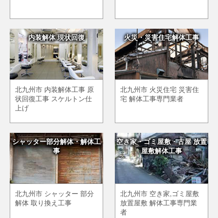
内装解体 現状回復
火災・災害住宅解体工事
北九州市 内装解体工事 原
北九州市 火災住宅 災害住
状回復工事 スケルトン仕
宅 解体工事専門業者
上げ
シャッター部分解体・解体工
空き家・ゴミ屋敷・古屋 放置
事
屋敷解体工事
北九州市 シャッター 部分
北九州市 空き家,ゴミ屋敷
解体 取り換え工事
放置屋敷 解体工事専門業
者