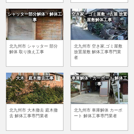
シャッター部分解体・解体工
空き家・ゴミ屋敷・古屋 放置
事
屋敷解体工事
北九州市 シャッター 部分
北九州市 空き家,ゴミ屋敷
解体 取り換え工事
放置屋敷 解体工事専門業
者
大木・庭木撤去工事
車庫解体・カーポート 解体工
事
北九州市 大木撤去 庭木撤
北九州市 車庫解体 カーポ
去 解体工事専門業者
ート 解体工事専門業者