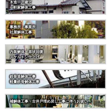
木造一戸建て
一軒家解体工事
事務所・事業所
社屋解体工事
内装解体・原状回復
スケルトン仕上げ
鉄骨造解体工事
軽量鉄骨解体工事
補解体工事・古井戸埋め戻し工事に伴うお祓い