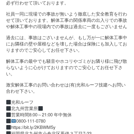
必ず行わせて頂いております。
社員一同に現場での事故が無いよう徹底した安全教育を行わ
せて頂いております。解体工事の関係車両の出入りでの事故
や解体工事中の現場内での事故は過去に一度もございません
過去には、事故はございませんが、もし万が一に解体工事中
にお隣様の壁や屋根などを壊した場合は保険にも加入してお
りますのでご安心してお任せ下さい。
解体工事の最中でも騒音やホコリやゴミがお隣り様に飛び散
らないように心がけておりますのでご安心してお任せ下さ
い。
激安解体工事のお問い合わせは(有)光和ルーフ技建へお問い
合わせ下さい。
光和ルーフ
北九州営業所
営業時間8:00～21:00 年中無休
0800-111-0780
https://bit.ly/2KBWM5y
福岡県北九州市小倉北区馬借３丁目7-23