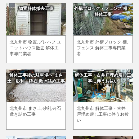
物置解体撤去工事
外構ブロック・フェンス 柵・
解体工事
北九州市 物置,プレハブ ユ
北九州市 外構ブロック,柵,
ニットハウス撤去 解体工
フェンス 解体工事専門業
事専門業者
者
解体工事後の駐車場へ まさ
解体工事・古井戸埋め戻し工
土・砂利・砕石 敷き詰め工事
事に伴うお祓い
北九州市 まさ土,砂利,砕石
北九州市 解体工事・古井
敷き詰め工事
戸埋め戻し工事に伴うお祓
い