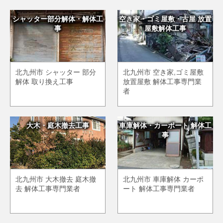
シャッター部分解体・解体工
空き家・ゴミ屋敷・古屋 放置
事
屋敷解体工事
北九州市 シャッター 部分
北九州市 空き家,ゴミ屋敷
解体 取り換え工事
放置屋敷 解体工事専門業
者
大木・庭木撤去工事
車庫解体・カーポート 解体工
事
北九州市 大木撤去 庭木撤
北九州市 車庫解体 カーポ
去 解体工事専門業者
ート 解体工事専門業者