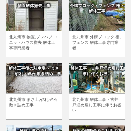
物置解体撤去工事
外構ブロック・フェンス 柵・
解体工事
北九州市 物置,プレハブ ユ
北九州市 外構ブロック,柵,
ニットハウス撤去 解体工
フェンス 解体工事専門業
事専門業者
者
解体工事後の駐車場へ まさ
解体工事・古井戸埋め戻し工
土・砂利・砕石 敷き詰め工事
事に伴うお祓い
北九州市 まさ土,砂利,砕石
北九州市 解体工事・古井
敷き詰め工事
戸埋め戻し工事に伴うお祓
い
解体工事の流れ
行政の補助金をご利用の方