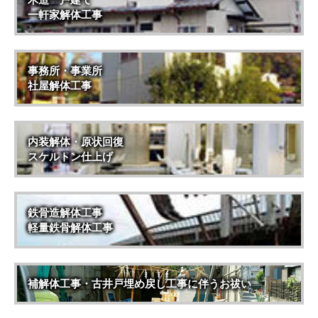
一軒家解体工事
事務所・事業所
社屋解体工事
内装解体・原状回復
スケルトン仕上げ
鉄骨造解体工事
軽量鉄骨解体工事
補解体工事・古井戸埋め戻し工事に伴うお祓い