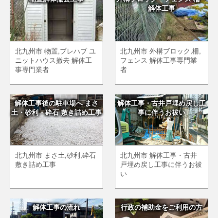
解体工事
北九州市 物置,プレハブ ユ
北九州市 外構ブロック,柵,
ニットハウス撤去 解体工
フェンス 解体工事専門業
事専門業者
者
解体工事後の駐車場へ まさ
解体工事・古井戸埋め戻し工
土・砂利・砕石 敷き詰め工事
事に伴うお祓い
北九州市 まさ土,砂利,砕石
北九州市 解体工事・古井
敷き詰め工事
戸埋め戻し工事に伴うお祓
い
解体工事の流れ
行政の補助金をご利用の方