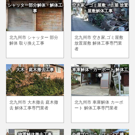
シャッター部分解体・解体工
空き家・ゴミ屋敷・古屋 放置
事
屋敷解体工事
北九州市 シャッター 部分
北九州市 空き家,ゴミ屋敷
解体 取り換え工事
放置屋敷 解体工事専門業
者
大木・庭木撤去工事
車庫解体・カーポート 解体工
事
北九州市 大木撤去 庭木撤
北九州市 車庫解体 カーポ
去 解体工事専門業者
ート 解体工事専門業者
物置解体撤去工事
外構ブロック・フェンス 柵・